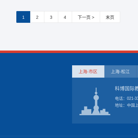
1
2
3
4
下一页 >
末页
上海-市区
上海-松江
科博国际
电话：
021-3
地址：中国上