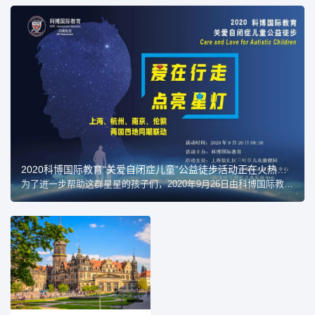
2020科博国际教育“关爱自闭症儿童”公益徒步活动正在火热报名中！
为了进一步帮助这群星星的孩子们，2020年9月26日由科博国际教育组织的关爱自闭症儿童公益徒步行活动将于上海、杭州、南京、英国伦敦两国四地同期举行。本次活动旨在通过公益徒步活动形式呼吁社会公众关注自闭症儿童，给予他们温暖和爱。