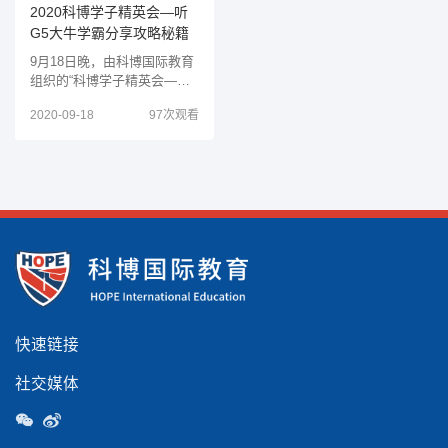
2020科博学子精英会—听
G5大牛学霸分享攻略秘籍
9月18日晚，由科博国际教育
组织的“科博学子精英会—听
G5大牛学霸分享攻略秘籍”活
2020-09-18
97次观看
动，我们将邀请到三位科博学
子嘉宾做客我们线上活动，为
各位同学家长分享G5院校申
请及留学经验。
快速链接
社交媒体