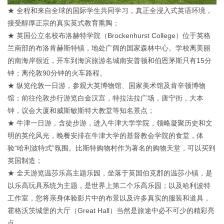
★ 全程和来自全球的国际学生共同学习，真正全浸入式英语环境，
接受醇厚正宗的真实英式教育熏陶；
★ 英国公立名校布洛赫特学院（Brockenhurst College）位于英格
兰南部的布洛肯赫斯特镇，地处广阔的国家森林中心。学校离美丽
的南海岸很近，开车到海滨旅游名城南安普顿和伯恩茅斯只有15分
钟；离伦敦90分钟的火车路程。
★ 纵览伦敦一日游，参观大英博物馆、国家美术馆及肯辛顿博物
馆；前往伦敦步行游览白金汉宫，特拉法拉广场，唐宁街，大本
钟，议会大厦和威斯敏斯特大教堂等知名景点；
★ 牛津一日游，含徒步游，进入牛津大学学院，领略凝聚历史和文
明的英伦风光，晚餐安排在牛津大学的基督教会学院的食堂，体
验“哈利波特式”氛围。比斯特购物村作为著名的购物天堂，可以买到
英国制造；
★ 全天游览温莎乐高主题乐园，坐落于英国伯克郡的温莎小镇，是
以乐高玩具系统为主题，是世界上第二个乐高乐园；以及哈利波特
工作室，您将亲身体验影片中的布景以及许多真实的服装和道具，
霍格沃茨城堡的大厅（Great Hall）当然是旅途中必不可少的精彩亮
点。