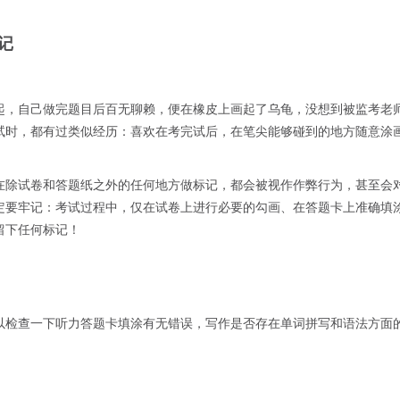
记
起，自己做完题目后百无聊赖，便在橡皮上画起了乌龟，没想到被监考老
试时，都有过类似经历：喜欢在考完试后，在笔尖能够碰到的地方随意涂
在除试卷和答题纸之外的任何地方做标记，都会被视作作弊行为，甚至会
定要牢记：考试过程中，仅在试卷上进行必要的勾画、在答题卡上准确填
留下任何标记！
以检查一下听力答题卡填涂有无错误，写作是否存在单词拼写和语法方面