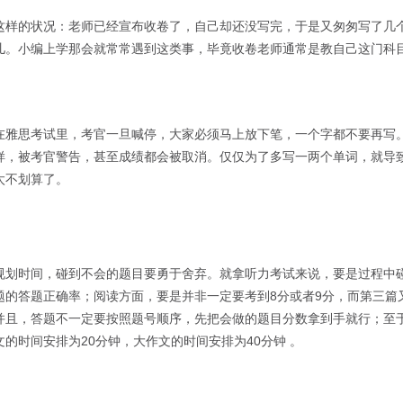
这样的状况：老师已经宣布收卷了，自己却还没写完，于是又匆匆写了几
儿。小编上学那会就常常遇到这类事，毕竟收卷老师通常是教自己这门科
在雅思考试里，考官一旦喊停，大家必须马上放下笔，一个字都不要再写
样，被考官警告，甚至成绩都会被取消。仅仅为了多写一两个单词，就导
太不划算了。
规划时间，碰到不会的题目要勇于舍弃。就拿听力考试来说，要是过程中
题的答题正确率；阅读方面，要是并非一定要考到8分或者9分，而第三篇
并且，答题不一定要按照题号顺序，先把会做的题目分数拿到手就行；至
的时间安排为20分钟，大作文的时间安排为40分钟 。