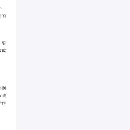
个
目的
。要
致成
碰到
又确
于作