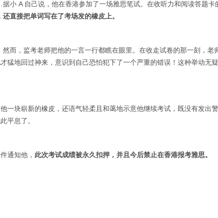
据小 A 自己说，他在香港参加了一场雅思笔试。在收听力和阅读答题卡
，还直接把单词写在了考场发的橡皮上。
。然而，监考老师把他的一言一行都瞧在眼里。在收走试卷的那一刻，老
A才猛地回过神来，意识到自己恐怕犯下了一个严重的错误！这种举动无
了他一块崭新的橡皮，还语气轻柔且和蔼地示意他继续考试，既没有发出
就此平息了。
邮件通知他，
此次考试成绩被永久扣押，并且今后禁止在香港报考雅思。