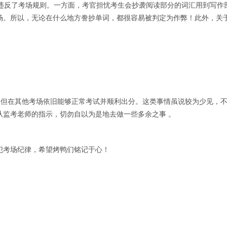
确违反了考场规则。一方面，考官担忧考生会抄袭阅读部分的词汇用到写作
场。所以，无论在什么地方誊抄单词，都很容易被判定为作弊！此外，关
，但在其他考场依旧能够正常考试并顺利出分。这类事情虽说较为少见，
从监考老师的指示，切勿自以为是地去做一些多余之事 。
犯考场纪律，希望烤鸭们铭记于心！