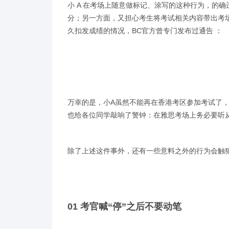
小 A 在考场上随意做标记、涂写的这种行为，的
分；另一方面，又担心考生将考试相关内容带出考
久扣发成绩的情况，BC官方曾专门发布过通告 ：
万幸的是，小A虽然不能再在香港考区参加考试了
也给各位同学敲响了警钟：在雅思考场上务必要听
除了上述这件事外，还有一些意料之外的行为会触
01 考官喊“停”之后不要动笔