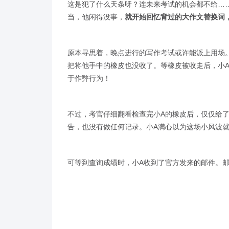
这是犯了什么天条呀？连未来考试的机会都不给……
当，他闲得没事，
就开始回忆背过的大作文替换词
原本寻思着，晚点进行的写作考试或许能派上用场
把将他手中的橡皮也没收了。等橡皮被收走后，小
于作弊行为！
不过，考官仔细翻看检查完小A的橡皮后，仅仅给
告，也没有做任何记录。小A满心以为这场小风波
可等到查询成绩时，小A收到了官方发来的邮件。