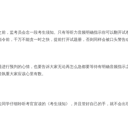
之前，监考员会念一段考生须知。只有等听力音频明确指示你可以翻开试
指令前，千万不能贪一时之快，提前打开试题册，否则同样会被口头警告
题进行预判的心情，也要告诉大家无论再怎么急都要等待有明确音频指示
轻孰重大家应该心里有数。
位同学仔细聆听考官宣读的《考生须知》，并且管好自己的手，就不会出