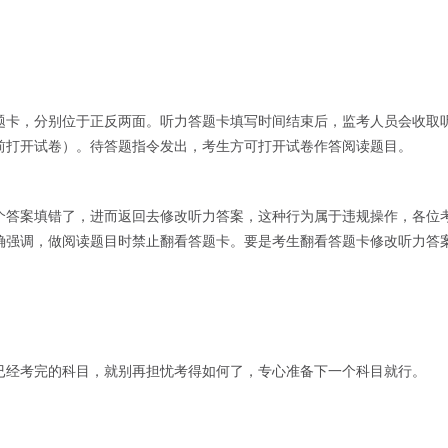
题卡，分别位于正反两面。听力答题卡填写时间结束后，监考人员会收取
前打开试卷）。待答题指令发出，考生方可打开试卷作答阅读题目。
个答案填错了，进而返回去修改听力答案，这种行为属于违规操作，各位
确强调，做阅读题目时禁止翻看答题卡。要是考生翻看答题卡修改听力答
已经考完的科目，就别再担忧考得如何了，专心准备下一个科目就行。